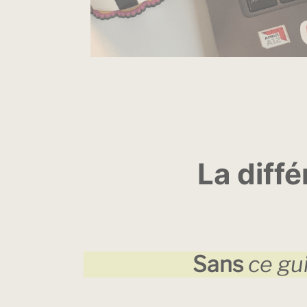
La diff
Sans
ce gui