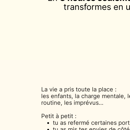
transformes en un
La vie a pris toute la place :
les enfants, la charge mentale, l
routine, les imprévus…
Petit à petit :
tu as refermé certaines por
tu as mis tes envies de côté