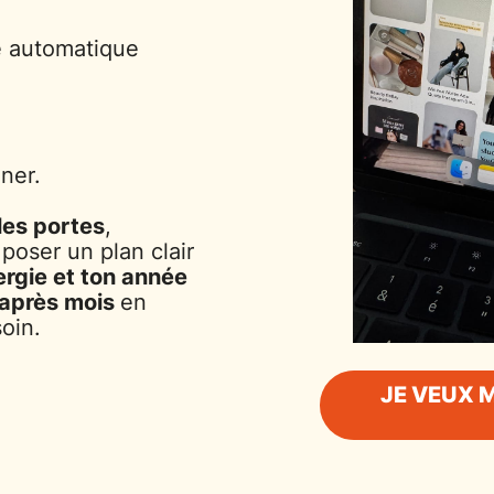
e automatique
ner.
 les portes
,
t poser un plan clair
ergie et ton année
s après mois
en
oin.
JE VEUX 