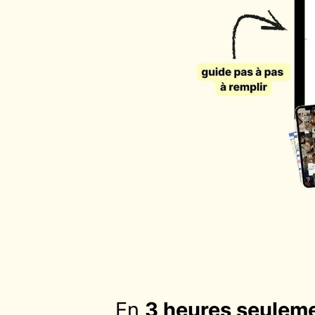
En
3 heures seulem