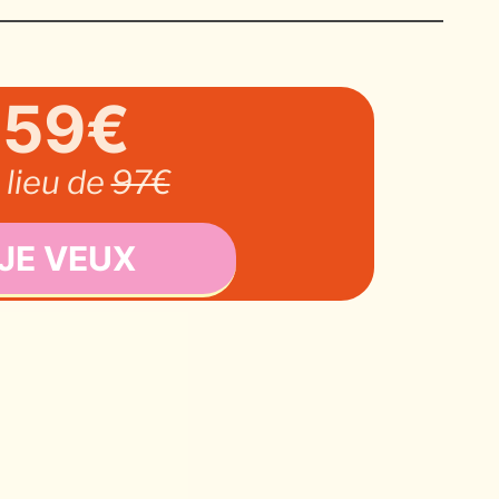
59€
 lieu de
97€
JE VEUX