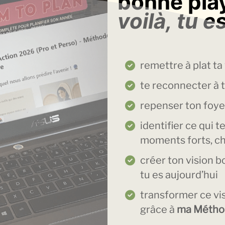
bonne play
voilà, tu e
remettre à plat ta
te reconnecter à 
repenser ton foye
identifier ce qui t
moments forts, ch
créer ton vision 
tu es aujourd’hui
transformer ce vi
grâce à
ma Métho