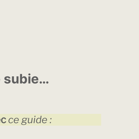
e subie…
ec
ce guide :