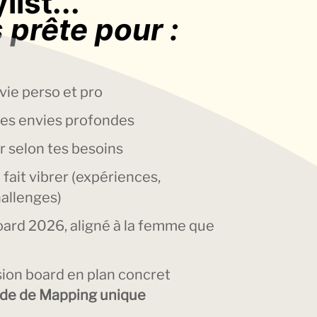
list
...
s prête pour :
 vie perso et pro
tes envies profondes
r selon tes besoins
e fait vibrer (expériences,
allenges)
board 2026, aligné à la femme que
sion board en plan concret
de de Mapping unique