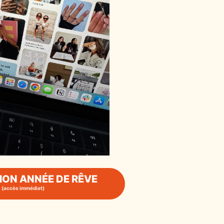
MON ANNÉE DE RÊVE
(accès immédiat)