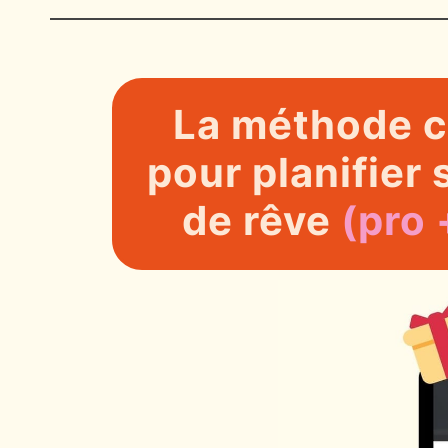
La méthode 
pour planifier
de rêve
(pro 