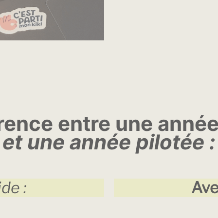
érence entre une anné
et une année pilotée :
de :
Av