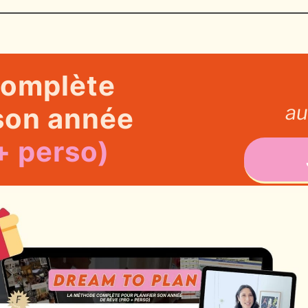
complète
au
 son année
+ perso)